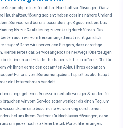
ige Ansprechpartner für all Ihre Haushaltsauflösungen. Ganz
eine Haushaltsauflösung geplant haben oder ins nähere Umland
, denn Service wird bei uns besonders groß geschrieben. Das
Planung bis zur Realisierung zuverlässig durchführen. Das
 arbeiten auch wir vom Beräumungsdienst nicht gänzlich
erzeugen! Denn wir überzeugen Sie gern, dass derartige
. Hierbei leitet das Serviceangebot keineswegs! Überzeugen
arbeiterinnen und Mitarbeiter haben stets ein offenes Ohr für
tern wir Ihnen gerne den gesamten Ablauf Ihres geplanten
zeugen! Für uns vom Beräumungsdienst spielt es überhaupt
n oder ein Unternehmen handelt.
n Ihnen angegebenen Adresse innerhalb weniger Stunden für
ls brauchen wir vom Service sogar weniger als einen Tag, um
Sie wissen, kann eine besenreine Beräumung durch einen
anders bei uns Ihrem Partner für Nachlassauflösungen, denn
 uns um jedes noch so kleine Detail. Wunschlieferungen,