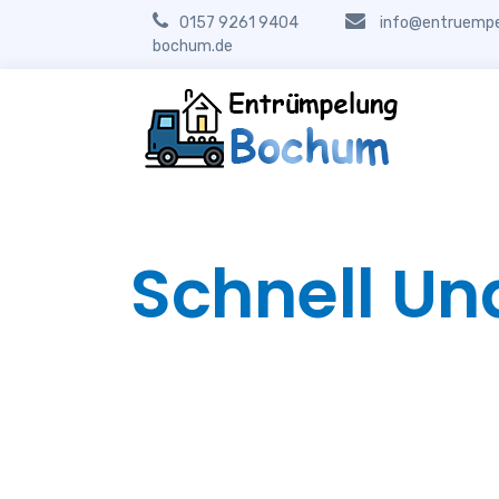
0157 9261 9404
info@entruempe
bochum.de
Schnell Un