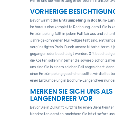
Helfer und die Anmietung eines teuren Transportw
VORHERIGE BESICHTIGUN
Bevor wir mit der
Entrümpelung in Bochum-Lan
im Voraus eine komplette Rechnung, damit Sie in kei
Entrümpelung fällt in jedem Fall fair aus und schont
Jahre gekommenen Müll vollgestellt sind, entrümp
vergünstigten Preis. Durch unsere Mitarbeiter mit j
gegangen oder beschädigt worden. Oft beschädigen
die Kosten sollen hinterher die sowieso schon zahl
uns sind Sie in einem solchen Fall abgesichert, denn 
einer Entrümpelung geschehen sollte, wir die Kost
einer Entrümpelung in Bochum-Langendreer nur den
MERKEN SIE SICH UNS AL
LANGENDREER VOR
Bevor Sie in Zukunft kurzfristig einen Dienstleiste
Mehrkosten geraten, speichern Sie jetzt sofort un