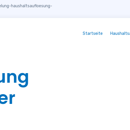
lung-haushaltsaufloesung-
Startseite
Haushalts
ung
er