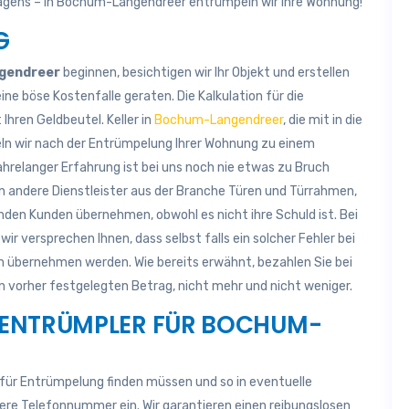
agens – in Bochum-Langendreer entrümpeln wir Ihre Wohnung!
G
gendreer
beginnen, besichtigen wir Ihr Objekt und erstellen
ne böse Kostenfalle geraten. Die Kalkulation für die
 Ihren Geldbeutel. Keller in
Bochum-Langendreer
, die mit in die
eln wir nach der Entrümpelung Ihrer Wohnung zu einem
ahrelanger Erfahrung ist bei uns noch nie etwas zu Bruch
 andere Dienstleister aus der Branche Türen und Türrahmen,
enden Kunden übernehmen, obwohl es nicht ihre Schuld ist. Bei
wir versprechen Ihnen, dass selbst falls ein solcher Fehler bei
en übernehmen werden. Wie bereits erwähnt, bezahlen Sie bei
 vorher festgelegten Betrag, nicht mehr und nicht weniger.
S ENTRÜMPLER FÜR BOCHUM-
r für Entrümpelung finden müssen und so in eventuelle
sere Telefonnummer ein. Wir garantieren einen reibungslosen