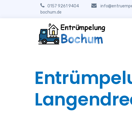
0157 9261 9404
info@entruempe
bochum.de
Entrümpel
Langendre