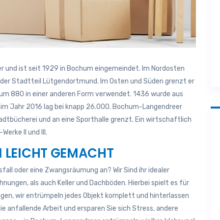
r und ist seit 1929 in Bochum eingemeindet. Im Nordosten
der Stadtteil Lütgendortmund. Im Osten und Süden grenzt er
s um 880 in einer anderen Form verwendet. 1436 wurde aus
l im Jahr 2016 lag bei knapp 26.000. Bochum-Langendreer
dtbücherei und an eine Sporthalle grenzt. Ein wirtschaftlich
erke II und III.
 LEICHT GEMACHT
fall oder eine Zwangsräumung an? Wir Sind ihr idealer
ungen, als auch Keller und Dachböden. Hierbei spielt es für
egen, wir entrümpeln jedes Objekt komplett und hinterlassen
e anfallende Arbeit und ersparen Sie sich Stress, andere